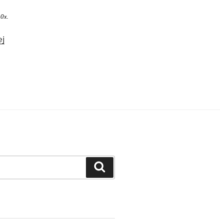
0x.
Kamera
ej
Mikroskopowa
DLT-
Cam
PRO
12MP
USB
3.0.
Szukaj