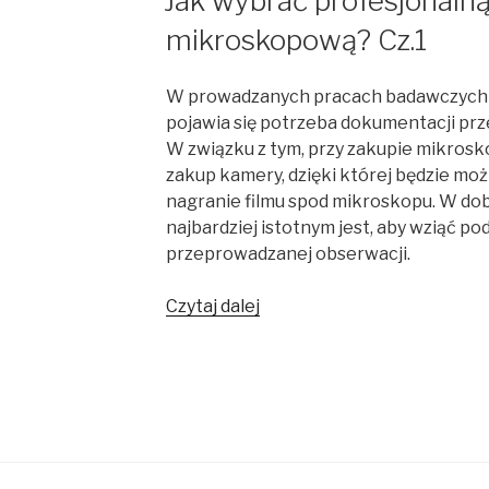
Jak wybrać profesjonaln
mikroskopową? Cz.1
W prowadzanych pracach badawczych i
pojawia się potrzeba dokumentacji pr
W związku z tym, przy zakupie mikrosko
zakup kamery, dzięki której będzie moż
nagranie filmu spod mikroskopu. W do
najbardziej istotnym jest, aby wziąć p
przeprowadzanej obserwacji.
Jak
Czytaj dalej
wybrać
profesjonalną
kamerę
mikroskopową?
Cz.1