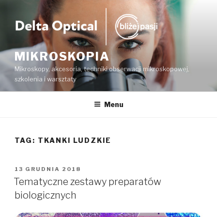
Przejdź
do
treści
MIKROSKOPIA
Mikroskopy, akcesoria, techniki obserwacji mikroskopowej,
szkolenia i warsztaty
Menu
TAG:
TKANKI LUDZKIE
OPUBLIKOWANE
13 GRUDNIA 2018
W
Tematyczne zestawy preparatów
biologicznych