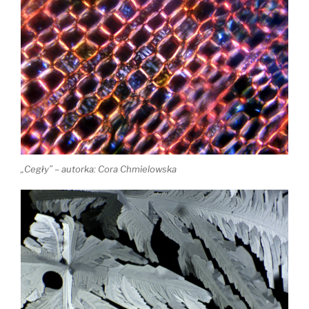
„Cegły” – autorka: Cora Chmielowska