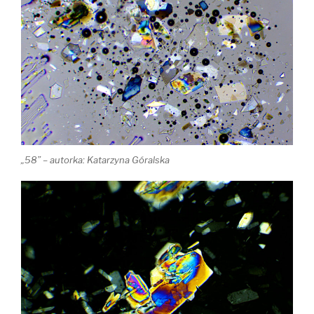
„58” – autorka: Katarzyna Góralska