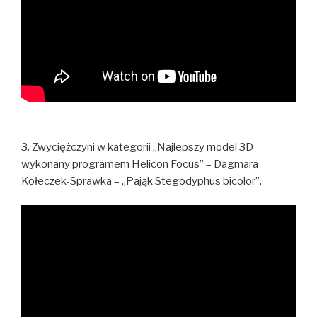
3. Zwyciężczyni w kategorii „Najlepszy model 3D
wykonany programem Helicon Focus” – Dagmara
Kołeczek-Sprawka – „Pająk Stegodyphus bicolor”.