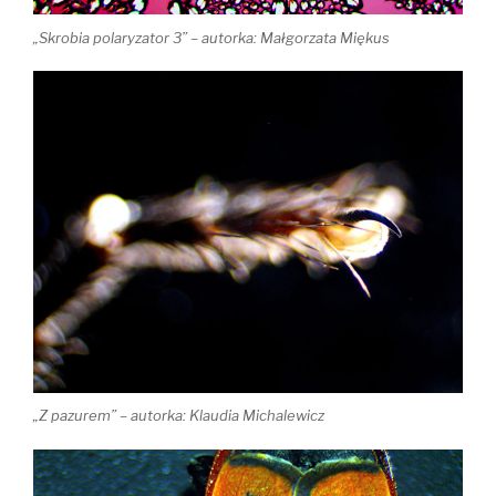
„Skrobia polaryzator 3” – autorka: Małgorzata Miękus
„Z pazurem” – autorka: Klaudia Michalewicz