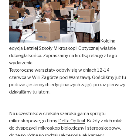
Kolejna
edycja
Letniej Szkoły Mikroskopii Optycznej
właśnie
dobiegła końca. Zapraszamy na krótką relację z tego
wydarzenia.
Tegoroczne warsztaty odbyły się w dniach 12-14
czerwca w Willi Zagórze pod Warszawą. Gościliśmy już tu
podczas jesiennych edycji naszych zajęć, po raz pierwszy
działaliśmy tu latem.
Na uczestników czekała szeroka gama sprzętu
mikroskopowego firmy
Delta Optical
. Każdy z nich miał
do dyspozycji mikroskop biologiczny i stereoskopowy,
do tego różnego rodzaju akcesoria jak kamery,