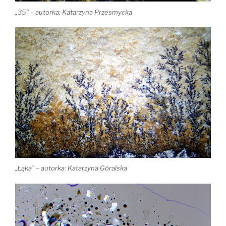
„35” – autorka: Katarzyna Przesmycka
„Łąka” – autorka: Katarzyna Góralska