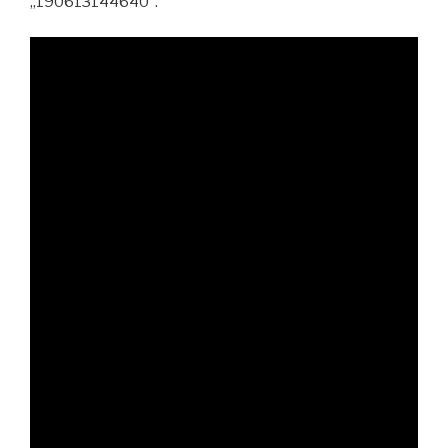
„190613144640”.