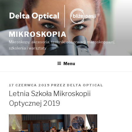
Przejdź
do
treści
MIKROSKOPIA
Mikroskopy, akcesoria, techniki obserwacji mikroskopowej,
szkolenia i warsztaty
Menu
OPUBLIKOWANE
17 CZERWCA 2019
PRZEZ
DELTA OPTICAL
W
Letnia Szkoła Mikroskopii
Optycznej 2019