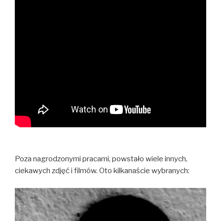
Poza nagrodzonymi pracami, powstało wiele innych,
ciekawych zdjęć i filmów. Oto kilkanaście wybranych: