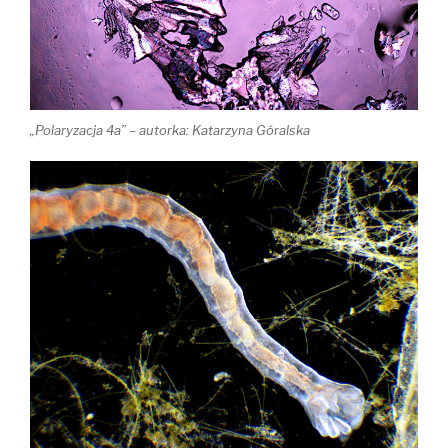
„Polaryzacja 4a” – autorka: Katarzyna Góralska