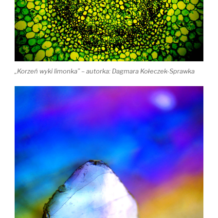
„Korzeń wyki limonka” – autorka: Dagmara Kołeczek-Sprawka