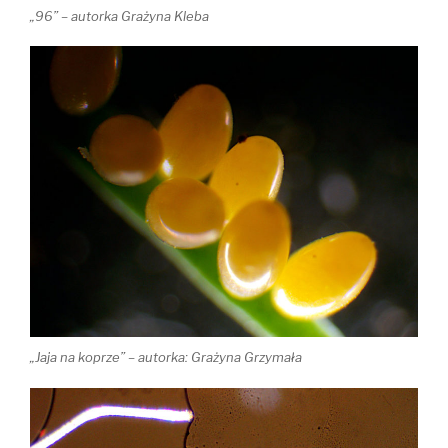
„96” – autorka Grażyna Kleba
„Jaja na koprze” – autorka: Grażyna Grzymała