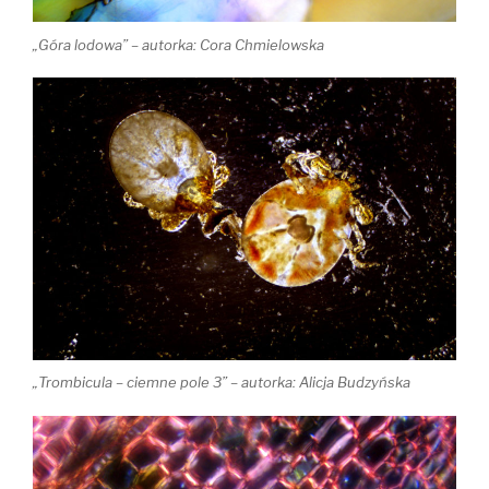
„Góra lodowa” – autorka: Cora Chmielowska
„Trombicula – ciemne pole 3” – autorka: Alicja Budzyńska